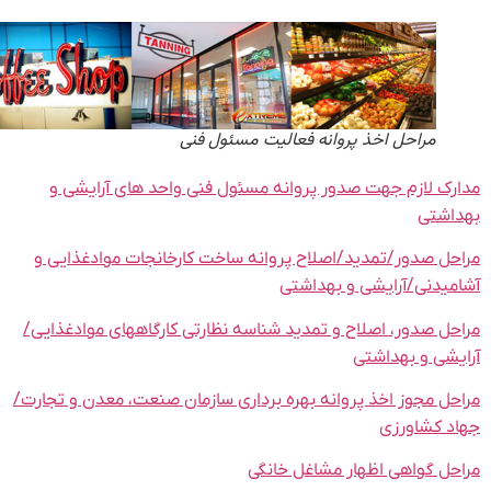
مراحل اخذ پروانه فعالیت مسئول فنی
رک لازم جهت صدور پروانه مسئول فنی واحد های آرایشی و
اشتی
حل صدور/تمدید/اصلاح پروانه ساخت کارخانجات موادغذایی و
میدنی/آرایشی و بهداشتی
حل صدور، اصلاح و تمدید شناسه نظارتی کارگاههای موادغذایی/
یشی و بهداشتی
حل مجوز اخذ پروانه بهره برداری سازمان صنعت، معدن و تجارت/
د کشاورزی
حل گواهی اظهار مشاغل خانگی