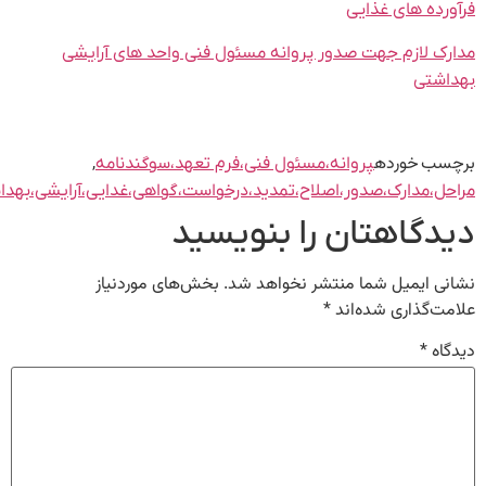
ورده های غذایی
رک لازم جهت صدور پروانه مسئول فنی واحد های آرایشی
اشتی
سب خورده
,
پروانه،مسئول فنی،فرم تعهد،سوگندنامه
حل،مدارک،صدور،اصلاح،تمدید،درخواست،گواهی،غدایی،آرایشی،بهداشتی
دگاهتان را بنویسید
نی ایمیل شما منتشر نخواهد شد.
بخش‌های موردنیاز
مت‌گذاری شده‌اند
*
گاه
*