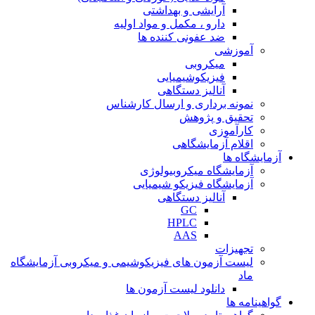
آرایشی و بهداشتی
دارو ، مکمل و مواد اولیه
ضد عفونی کننده ها
آموزشی
میکروبی
فیزیکوشیمیایی
آنالیز دستگاهی
نمونه برداری و ارسال کارشناس
تحقیق و پژوهش
کارآموزی
اقلام آزمایشگاهی
آزمایشگاه ها
آزمایشگاه میکروبیولوژی
آزمایشگاه فیزیکو شیمیایی
آنالیز دستگاهی
GC
HPLC
AAS
تجهیزات
لیست آزمون های فیزیکوشیمی و میکروبی آزمایشگاه
ماد
دانلود لیست آزمون ها
گواهینامه ها