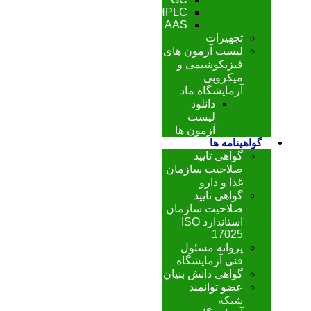
HPLC
AAS
تجهیزات
لیست آزمون های
فیزیکوشیمی و
میکروبی
آزمایشگاه ماد
دانلود
لیست
آزمون ها
گواهینامه ها
گواهی تایید
صلاحیت سازمان
غذا و دارو
گواهی تایید
صلاحیت سازمان
استاندارد ISO
17025
پروانه مسئول
فنی آزمایشگاه
گواهی دانش بنیان
عضو توانمند
شبکه