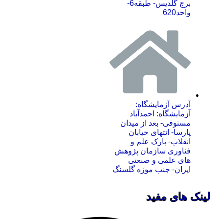
برج گلدیس- طبقه6-
واحد620
آدرس آزمایشگاه:
آزمایشگاه: احمدآباد
مستوفی- بعد از میدان
پارسا- انتهای خیابان
انقلاب- پارک علم و
فناوری سازمان پژوهش
های علمی و صنعتی
ایران- جنب موزه گلسنگ
لینک های مفید