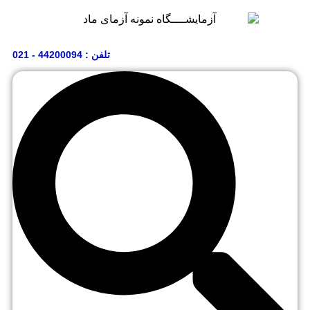
تلفن : 44200094 - 021