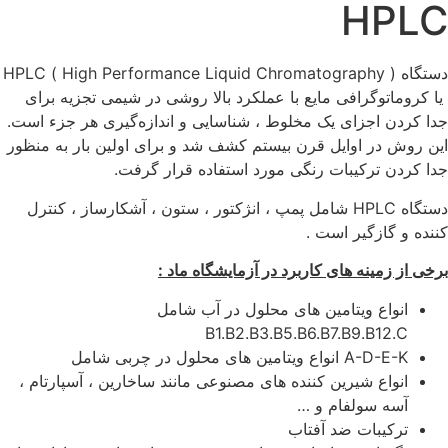
HPLC
دستگاه ( High Performance Liquid Chromatography ) HPLC
یا کروماتوگرافی مایع با عملکرد بالا روشی در شیمی تجزیه برای
جدا کردن اجزای یک مخلوط ، شناسایی و اندازه‌گیری هر جزء است.
این روش در اوایل قرن بیستم کشف شد و برای اولین بار به منظور
جدا کردن ترکیبات رنگی مورد استفاده قرار گرفت.
دستگاه HPLC شامل پمپ ، انژکتور ، ستون ، آشکارساز ، کنترل
کننده و گازگیر است .
برخی از زمینه های کاربرد در آزمایشگاه ماد :
انواع ویتامین های محلول در آب شامل
B1.B2.B3.B5.B6.B7.B9.B12.C
A-D-E-K انواع ویتامین های محلول در چربی شامل
انواع شیرین کننده های مصنوعی مانند ساخارین ، آسپارتام ،
آسه سولفام و …
ترکیبات ضد آفتاب