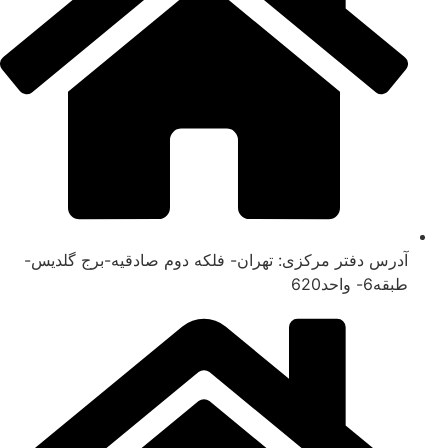
آدرس دفتر مرکزی: تهران- فلکه دوم صادقیه-برج گلدیس-
طبقه6- واحد620