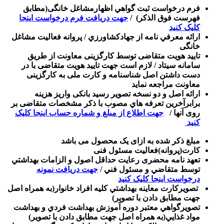
فرم درخواست ثبت گواهي اظهارمشاغل خانگی(مطابق
فهرست فوق الذکر) /
جهت دریافت فرم درخواست اینجا
کلیک کنید
ارائه معرفي نامه از جهادكشاورزي / پروانه فعالیت مشاغل
خانگی
تایید هویت متقاضی توسط کارگزینی معاونت از طریق
سامانه سیتاد / لازم است جهت تایید هویت متقاضی با در
دست داشتن اصل شناسنامه و کارت ملی به کارگزینی
معاونت مراجعه نماید
ارائه اصل و دو نسخه تصویر رسید بانکی واريز هزينه
برابرآخرين تعرفه هاي مصوب با ذکر مشخصات متقاضی بر
روی آنها /
جهت اطلاع از مبلغ و شماره حساب اینجا کلیک
کنید
مبلغ ذکر شده به ازای یک محصول می باشد
کارت(پروانه)فعالیت مسئول فنی
تعهد نامه محضری رعايت حداقل اصول و الزامات بهداشتي
توسط متقاضي و مسئول فني /
جهت دریافت نمونه
درخواست اینجا کلیک کنید
تصویركارت معاينه بهداشتي كليه افراد خانوار(به همراه اصل
جهت مطابق دادن با تصویر)
تصویرگواهي معتبر دوره آموزش بهداشت فردي و بهداشت
مواد غذايي(به همراه اصل جهت مطابق دادن با تصویر)