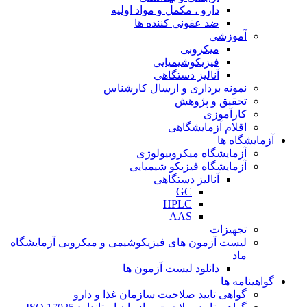
دارو ، مکمل و مواد اولیه
ضد عفونی کننده ها
آموزشی
میکروبی
فیزیکوشیمیایی
آنالیز دستگاهی
نمونه برداری و ارسال کارشناس
تحقیق و پژوهش
کارآموزی
اقلام آزمایشگاهی
آزمایشگاه ها
آزمایشگاه میکروبیولوژی
آزمایشگاه فیزیکو شیمیایی
آنالیز دستگاهی
GC
HPLC
AAS
تجهیزات
لیست آزمون های فیزیکوشیمی و میکروبی آزمایشگاه
ماد
دانلود لیست آزمون ها
گواهینامه ها
گواهی تایید صلاحیت سازمان غذا و دارو