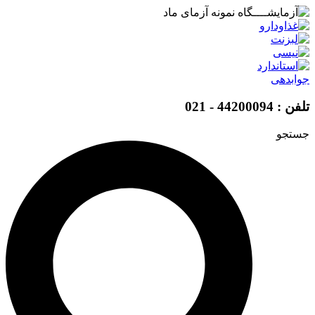
پرش
به
محتوا
جوابدهی
تلفن : 44200094 - 021
جستجو