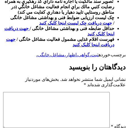
تصوير سند مالكيت يا اجاره نامه داراي كد رهگيري به همراه
رضايت كتبي مالك براي انجام فعاليت مشاغل خانگي (در
مناطق روستايي تاييد دهيار يا دهداري كفايت مي كند)
چک لیست ارزیابی ضوابط فنی و بهداشتی مشاغل خانگی
/
جهت دریافت چک لیست اینجا کلیک کنید
حداقل ضابطه فنی و بهداشتی مشاغل خانگی /
جهت دریافت
اینجا کلیک کنید
فهرست اقلام غذایی مشمول فعالیت مشاغل خانگی /
جهت
دربافت اینجا کلیک کنید
برچسب خورده
ثبت،گواهی،اظهار،مشاغل،خانگی،
دیدگاهتان را بنویسید
نشانی ایمیل شما منتشر نخواهد شد.
بخش‌های موردنیاز
علامت‌گذاری شده‌اند
*
دیدگاه
*