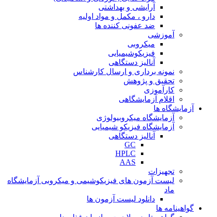
آرایشی و بهداشتی
دارو ، مکمل و مواد اولیه
ضد عفونی کننده ها
آموزشی
میکروبی
فیزیکوشیمیایی
آنالیز دستگاهی
نمونه برداری و ارسال کارشناس
تحقیق و پژوهش
کارآموزی
اقلام آزمایشگاهی
آزمایشگاه ها
آزمایشگاه میکروبیولوژی
آزمایشگاه فیزیکو شیمیایی
آنالیز دستگاهی
GC
HPLC
AAS
تجهیزات
لیست آزمون های فیزیکوشیمی و میکروبی آزمایشگاه
ماد
دانلود لیست آزمون ها
گواهینامه ها