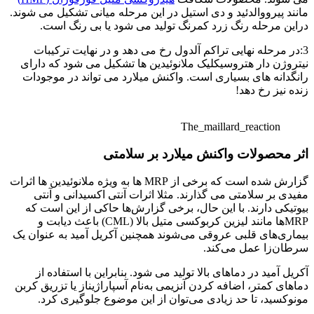
مانند پیرووالدئید و دی استیل در این مرحله میانی تشکیل می شوند.
دراین مرحله رنگ زرد کمرنگ تولید می شود یا بی رنگ است.
3:در مرحله نهایی تراکم آلدول رخ می دهد و در نهایت ترکیبات
نیتروژن دار هتروسیکلیک ملانوئیدین ها تشکیل می شود که دارای
رانگدانه های بسیاری است. واکنش میلارد می تواند در موجودات
زنده نیز رخ دهد!
The_maillard_reaction
اثر محصولات واکنش میلارد بر سلامتی
گزارش شده است که برخی از MRP ها به ویژه ملانوئیدین ها اثرات
مفیدی بر سلامتی می گذارند. مثلا اثرات آنتی اکسیدانی و آنتی
بیوتیکی دارند. با این حال، برخی گزارش‌ها حاکی از این است که
MRP‌ها مانند لیزین کربوکسی متیل بالا (CML) باعث دیابت و
بیماری‌های قلبی عروقی می‌شوند همچنین آکریل آمید به عنوان یک
سرطان‌زا عمل می‌کند.
آکریل آمید در دماهای بالا تولید می شود. بنابراین با استفاده از
دماهای کمتر، اضافه کردن آنزیمی به‌نام آسپاراژیناز یا تزریق کربن
مونوکسید، تا حد زیادی می‌توان از این موضوع جلوگیری کرد.