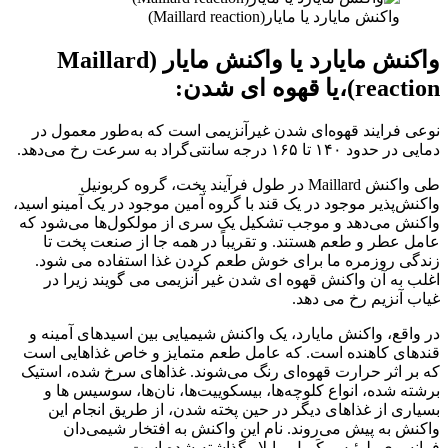
واکنش مایارد یا مایار(Maillard reaction)
واکنش مایارد
یا
واکنش مایار (
Maillard
reaction
)
،یا قهوه ای شدن:
نوعی فرایند قهوه‌ای شدن غیرآنزیمی است که به‌طور معمول در
دمایی در حدود ۱۴۰ تا ۱۶۵ درجه سانتی‌گراد به سرعت رخ می‌دهد.
طی واکنش Maillard در طول فرآیند پخت، گروه کربونیل
واکنش‌پذیر موجود در یک قند با گروه آمین موجود در یک آمینو اسید،
واکنش می‌دهد و موجب تشکیل یک سری از مولکول‌ها می‌شود که
عامل عطر و طعم هستند. و تقریباً در همه جا از صنعت پخت تا
زندگی روزمره ما برای خوش طعم کردن غذا استفاده می شود.
اغلب به آن واکنش قهوه ای شدن غیر آنزیمی می گویند زیرا در
غیاب آنزیم رخ می دهد.
در واقع، واکنش مایارد، یک واکنش شیمیایی بین اسیدهای آمینه و
قندهای کاهنده است. که عامل طعم متمایز و خاص غذاهایی است
که بر اثر حرارت قهوه‌ای رنگ می‌شوند. غذاهای سرخ شده، استیک
برشته شده، انواع کلوچه‌ها، بیسکوییت‌ها، نان‌ها، سوسیس ها و
بسیاری از غذاهای دیگر در حین پخته شدن، از طریق انجام این
واکنش به پیش می‌روند. نام این واکنش به افتخار شیمی‌دان
فرانسوی، لوئیس-کَمیل مایلار گذاشته شده است.