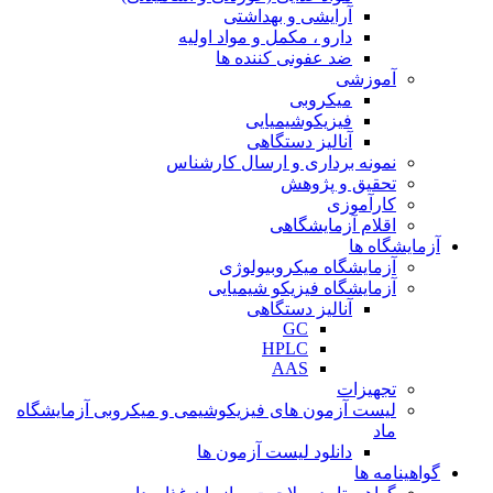
آرایشی و بهداشتی
دارو ، مکمل و مواد اولیه
ضد عفونی کننده ها
آموزشی
میکروبی
فیزیکوشیمیایی
آنالیز دستگاهی
نمونه برداری و ارسال کارشناس
تحقیق و پژوهش
کارآموزی
اقلام آزمایشگاهی
آزمایشگاه ها
آزمایشگاه میکروبیولوژی
آزمایشگاه فیزیکو شیمیایی
آنالیز دستگاهی
GC
HPLC
AAS
تجهیزات
لیست آزمون های فیزیکوشیمی و میکروبی آزمایشگاه
ماد
دانلود لیست آزمون ها
گواهینامه ها