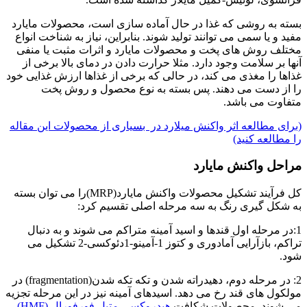
بسته به روشی که غذا در حال آماده سازی است، محصولات مایارد
مفید و یا سمی می توانند تولید شوند. بنابراین، نیاز به شناخت انواع
مختلف روش های پخت و محصولات مایارد و اثرات مثبت یا منفی
آنها بر سلامت وجود دارد. مثلا حرارت دادن در دمای بالا برخی از
غذاها را مغذی می کند، در حالی که برخی از غذاها ارزش غذایی خود
را از دست می دهند. پس بسته به نوع محصول و روش پخت
متفاوت می باشد.
(برای مطالعه اثر واکنش میلارد در بسیاری از محصولات این مقاله
را مطالعه کنید)
مراحل واکنش مایارد
کل فرآیند تشکیل محصولات واکنش مایارد(MRP)را می توان بسته
به شکل گیری رنگ به سه مرحله اصلی تقسیم کرد:
1:در مرحله اول قندها و اسید آمینه متراکم می شوند و به دنبال
تراکم، بازآرایی آمادوری و کتوز 1-آمینو-1دئوکسی-2 تشکیل می
شود.
2: در مرحله دوم، دهیدراته شدن و تکه تکه شدن(fragmentation) در
مولکول های قند رخ می دهد. اسیدهای آمینه نیز در این مرحله تجزیه
می شوند. محصولات شکافت
هیدروکسی متیل فورفورال (HMF)