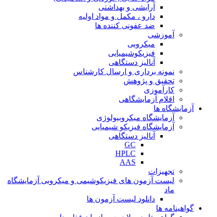
آرایشی و بهداشتی
دارو ، مکمل و مواد اولیه
ضد عفونی کننده ها
آموزشی
میکروبی
فیزیکوشیمیایی
آنالیز دستگاهی
نمونه برداری و ارسال کارشناس
تحقیق و پژوهش
کارآموزی
اقلام آزمایشگاهی
آزمایشگاه ها
آزمایشگاه میکروبیولوژی
آزمایشگاه فیزیکو شیمیایی
آنالیز دستگاهی
GC
HPLC
AAS
تجهیزات
لیست آزمون های فیزیکوشیمی و میکروبی آزمایشگاه
ماد
دانلود لیست آزمون ها
گواهینامه ها