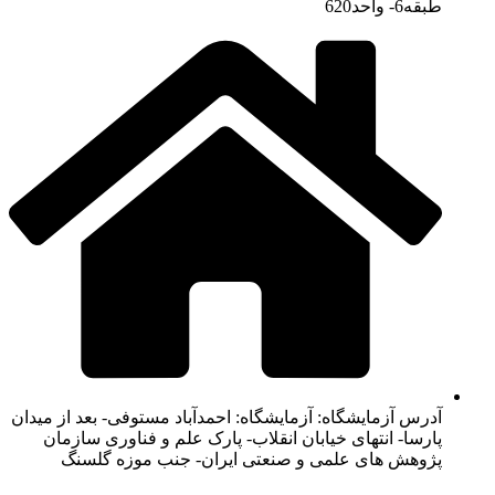
طبقه6- واحد620
آدرس آزمایشگاه: آزمایشگاه: احمدآباد مستوفی- بعد از میدان
پارسا- انتهای خیابان انقلاب- پارک علم و فناوری سازمان
پژوهش های علمی و صنعتی ایران- جنب موزه گلسنگ