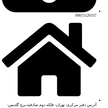
09015120337
آدرس دفتر مرکزی: تهران- فلکه دوم صادقیه-برج گلدیس-