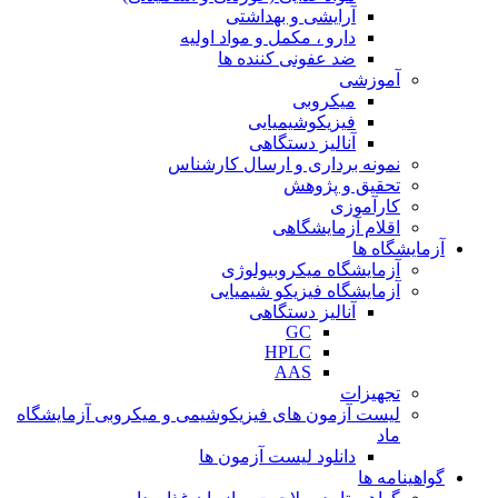
آرایشی و بهداشتی
دارو ، مکمل و مواد اولیه
ضد عفونی کننده ها
آموزشی
میکروبی
فیزیکوشیمیایی
آنالیز دستگاهی
نمونه برداری و ارسال کارشناس
تحقیق و پژوهش
کارآموزی
اقلام آزمایشگاهی
آزمایشگاه ها
آزمایشگاه میکروبیولوژی
آزمایشگاه فیزیکو شیمیایی
آنالیز دستگاهی
GC
HPLC
AAS
تجهیزات
لیست آزمون های فیزیکوشیمی و میکروبی آزمایشگاه
ماد
دانلود لیست آزمون ها
گواهینامه ها