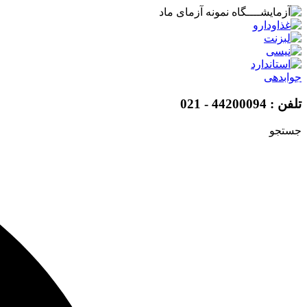
پرش
به
محتوا
جوابدهی
تلفن : 44200094 - 021
جستجو