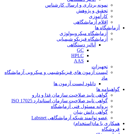
نمونه برداری و ارسال کارشناس
تحقیق و پژوهش
کارآموزی
اقلام آزمایشگاهی
آزمایشگاه ها
آزمایشگاه میکروبیولوژی
آزمایشگاه فیزیکو شیمیایی
آنالیز دستگاهی
GC
HPLC
AAS
تجهیزات
لیست آزمون های فیزیکوشیمی و میکروبی آزمایشگاه
ماد
دانلود لیست آزمون ها
گواهینامه ها
گواهی تایید صلاحیت سازمان غذا و دارو
گواهی تایید صلاحیت سازمان استاندارد ISO 17025
پروانه مسئول فنی آزمایشگاه
گواهی دانش بنیان
عضو توانمند شبکه آزمایشگاهی Labsnet
همکاری با ماد(استخدام)
فروشگاه