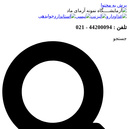
پرش به محتوا
جوابدهی
تلفن : 44200094 - 021
جستجو