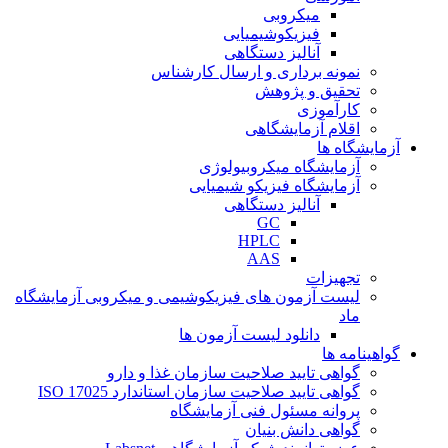
میکروبی
فیزیکوشیمیایی
آنالیز دستگاهی
نمونه برداری و ارسال کارشناس
تحقیق و پژوهش
کارآموزی
اقلام آزمایشگاهی
آزمایشگاه ها
آزمایشگاه میکروبیولوژی
آزمایشگاه فیزیکو شیمیایی
آنالیز دستگاهی
GC
HPLC
AAS
تجهیزات
لیست آزمون های فیزیکوشیمی و میکروبی آزمایشگاه
ماد
دانلود لیست آزمون ها
گواهینامه ها
گواهی تایید صلاحیت سازمان غذا و دارو
گواهی تایید صلاحیت سازمان استاندارد ISO 17025
پروانه مسئول فنی آزمایشگاه
گواهی دانش بنیان