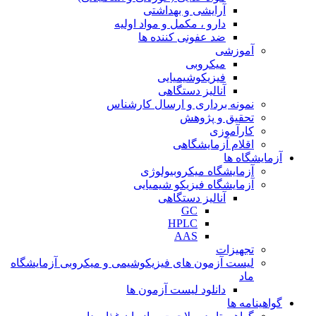
آرایشی و بهداشتی
دارو ، مکمل و مواد اولیه
ضد عفونی کننده ها
آموزشی
میکروبی
فیزیکوشیمیایی
آنالیز دستگاهی
نمونه برداری و ارسال کارشناس
تحقیق و پژوهش
کارآموزی
اقلام آزمایشگاهی
آزمایشگاه ها
آزمایشگاه میکروبیولوژی
آزمایشگاه فیزیکو شیمیایی
آنالیز دستگاهی
GC
HPLC
AAS
تجهیزات
لیست آزمون های فیزیکوشیمی و میکروبی آزمایشگاه
ماد
دانلود لیست آزمون ها
گواهینامه ها