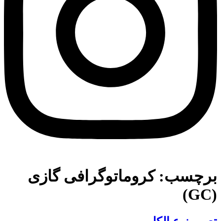
برچسب:
کروماتوگرافی گازی
(GC)