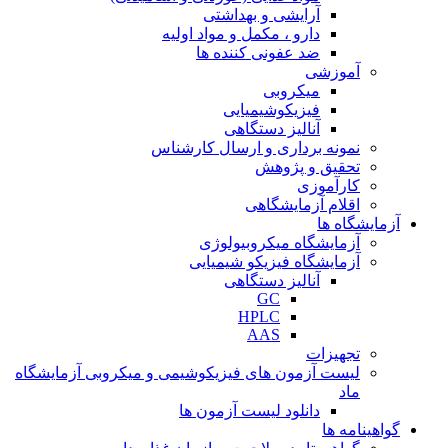
آرایشی و بهداشتی
دارو ، مکمل و مواد اولیه
ضد عفونی کننده ها
آموزشی
میکروبی
فیزیکوشیمیایی
آنالیز دستگاهی
نمونه برداری و ارسال کارشناس
تحقیق و پژوهش
کارآموزی
اقلام آزمایشگاهی
آزمایشگاه ها
آزمایشگاه میکروبیولوژی
آزمایشگاه فیزیکو شیمیایی
آنالیز دستگاهی
GC
HPLC
AAS
تجهیزات
لیست آزمون های فیزیکوشیمی و میکروبی آزمایشگاه
ماد
دانلود لیست آزمون ها
گواهینامه ها