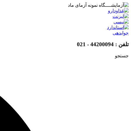
پرش
به
محتوا
جوابدهی
تلفن : 44200094 - 021
جستجو