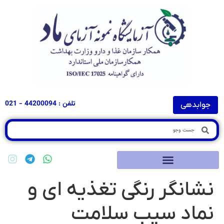
تلفن : 44200094 - 021
جوابدهی
نشانگر رنگی تغذیه ای و
نماد سیب سلامت