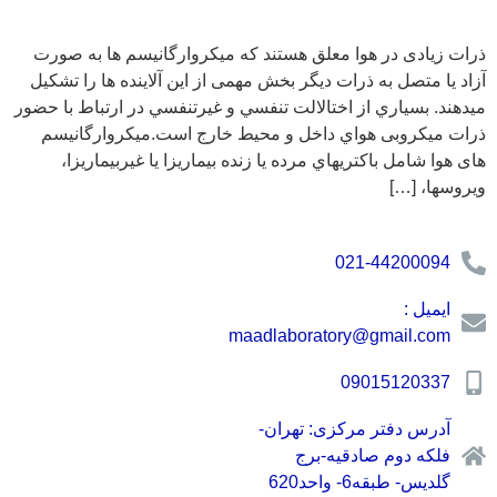
ذرات زیادی در هوا معلق هستند که میکروارگانیسم ها به صورت
آزاد یا متصل به ذرات دیگر بخش مهمی از این آلاینده ها را تشکیل
میدهند. بسياري از اختالالت تنفسي و غيرتنفسي در ارتباط با حضور
ذرات میکروبی هواي داخل و محيط خارج است.میکروارگانیسم
های هوا شامل باکتريهاي مرده يا زنده بيماريزا يا غيربيماريزا،
ويروسها، […]
021-44200094
ایمیل :
maadlaboratory@gmail.com
09015120337
آدرس دفتر مرکزی: تهران-
فلکه دوم صادقیه-برج
گلدیس- طبقه6- واحد620