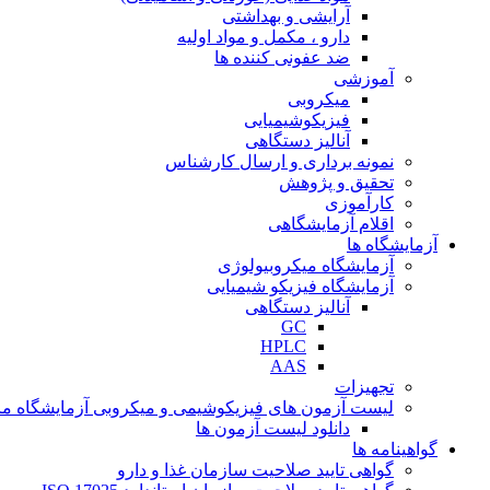
آرایشی و بهداشتی
دارو ، مکمل و مواد اولیه
ضد عفونی کننده ها
آموزشی
میکروبی
فیزیکوشیمیایی
آنالیز دستگاهی
نمونه برداری و ارسال کارشناس
تحقیق و پژوهش
کارآموزی
اقلام آزمایشگاهی
آزمایشگاه ها
آزمایشگاه میکروبیولوژی
آزمایشگاه فیزیکو شیمیایی
آنالیز دستگاهی
GC
HPLC
AAS
تجهیزات
لیست آزمون های فیزیکوشیمی و میکروبی آزمایشگاه ما
دانلود لیست آزمون ها
گواهینامه ها
گواهی تایید صلاحیت سازمان غذا و دارو