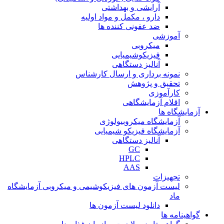
آرایشی و بهداشتی
دارو ، مکمل و مواد اولیه
ضد عفونی کننده ها
آموزشی
میکروبی
فیزیکوشیمیایی
آنالیز دستگاهی
نمونه برداری و ارسال کارشناس
تحقیق و پژوهش
کارآموزی
اقلام آزمایشگاهی
آزمایشگاه ها
آزمایشگاه میکروبیولوژی
آزمایشگاه فیزیکو شیمیایی
آنالیز دستگاهی
GC
HPLC
AAS
تجهیزات
لیست آزمون های فیزیکوشیمی و میکروبی آزمایشگاه
ماد
دانلود لیست آزمون ها
گواهینامه ها