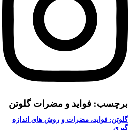
برچسب:
فواید و مضرات گلوتن
گلوتن: فواید، مضرات و روش های اندازه
گیری