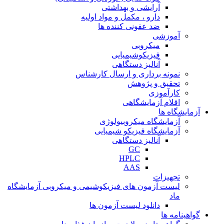
آرایشی و بهداشتی
دارو ، مکمل و مواد اولیه
ضد عفونی کننده ها
آموزشی
میکروبی
فیزیکوشیمیایی
آنالیز دستگاهی
نمونه برداری و ارسال کارشناس
تحقیق و پژوهش
کارآموزی
اقلام آزمایشگاهی
آزمایشگاه ها
آزمایشگاه میکروبیولوژی
آزمایشگاه فیزیکو شیمیایی
آنالیز دستگاهی
GC
HPLC
AAS
تجهیزات
لیست آزمون های فیزیکوشیمی و میکروبی آزمایشگاه
ماد
دانلود لیست آزمون ها
گواهینامه ها