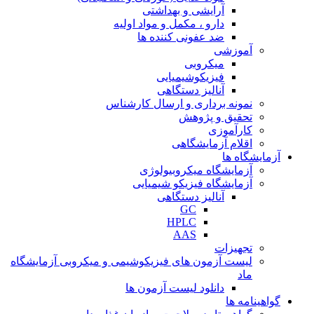
آرایشی و بهداشتی
دارو ، مکمل و مواد اولیه
ضد عفونی کننده ها
آموزشی
میکروبی
فیزیکوشیمیایی
آنالیز دستگاهی
نمونه برداری و ارسال کارشناس
تحقیق و پژوهش
کارآموزی
اقلام آزمایشگاهی
آزمایشگاه ها
آزمایشگاه میکروبیولوژی
آزمایشگاه فیزیکو شیمیایی
آنالیز دستگاهی
GC
HPLC
AAS
تجهیزات
لیست آزمون های فیزیکوشیمی و میکروبی آزمایشگاه
ماد
دانلود لیست آزمون ها
گواهینامه ها