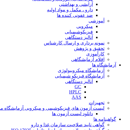
آرایشی و بهداشتی
دارو ، مکمل و مواد اولیه
ضد عفونی کننده ها
آموزشی
میکروبی
فیزیکوشیمیایی
آنالیز دستگاهی
نمونه برداری و ارسال کارشناس
تحقیق و پژوهش
کارآموزی
اقلام آزمایشگاهی
آزمایشگاه ها
آزمایشگاه میکروبیولوژی
آزمایشگاه فیزیکو شیمیایی
آنالیز دستگاهی
GC
HPLC
AAS
تجهیزات
لیست آزمون های فیزیکوشیمی و میکروبی آزمایشگاه ما
دانلود لیست آزمون ها
گواهینامه ها
گواهی تایید صلاحیت سازمان غذا و دارو