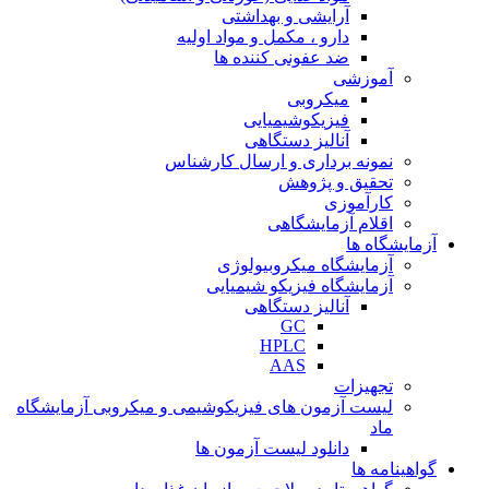
آرایشی و بهداشتی
دارو ، مکمل و مواد اولیه
ضد عفونی کننده ها
آموزشی
میکروبی
فیزیکوشیمیایی
آنالیز دستگاهی
نمونه برداری و ارسال کارشناس
تحقیق و پژوهش
کارآموزی
اقلام آزمایشگاهی
آزمایشگاه ها
آزمایشگاه میکروبیولوژی
آزمایشگاه فیزیکو شیمیایی
آنالیز دستگاهی
GC
HPLC
AAS
تجهیزات
لیست آزمون های فیزیکوشیمی و میکروبی آزمایشگاه
ماد
دانلود لیست آزمون ها
گواهینامه ها