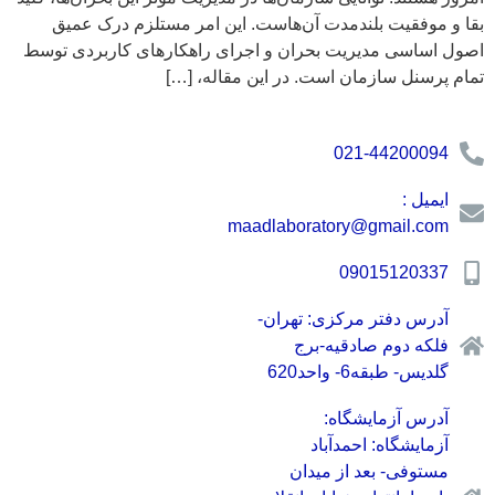
بقا و موفقیت بلندمدت آن‌هاست. این امر مستلزم درک عمیق
اصول اساسی مدیریت بحران و اجرای راهکارهای کاربردی توسط
تمام پرسنل سازمان است. در این مقاله، […]
021-44200094
ایمیل :
maadlaboratory@gmail.com
09015120337
آدرس دفتر مرکزی: تهران-
فلکه دوم صادقیه-برج
گلدیس- طبقه6- واحد620
آدرس آزمایشگاه:
آزمایشگاه: احمدآباد
مستوفی- بعد از میدان