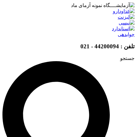
پرش
به
محتوا
جوابدهی
تلفن : 44200094 - 021
جستجو