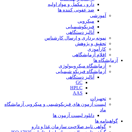
دارو ، مکمل و مواد اولیه
ضد عفونی کننده ها
آموزشی
میکروبی
فیزیکوشیمیایی
آنالیز دستگاهی
نمونه برداری و ارسال کارشناس
تحقیق و پژوهش
کارآموزی
اقلام آزمایشگاهی
آزمایشگاه ها
آزمایشگاه میکروبیولوژی
آزمایشگاه فیزیکو شیمیایی
آنالیز دستگاهی
GC
HPLC
AAS
تجهیزات
لیست آزمون های فیزیکوشیمی و میکروبی آزمایشگاه
ماد
دانلود لیست آزمون ها
گواهینامه ها
گواهی تایید صلاحیت سازمان غذا و دارو