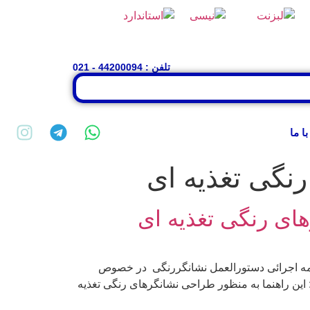
تلفن : 44200094 - 021
با ما
نگی تغذیه ای
های رنگی تغذیه ای
رنامه اجرائی دستورالعمل نشانگررنگی در خصوص
۲۳/۳/۹ کمیته فنی وقانونی سازمان غذاو دارو : این راهنما به منظور طراحی نشانگرهای رنگی تغذیه