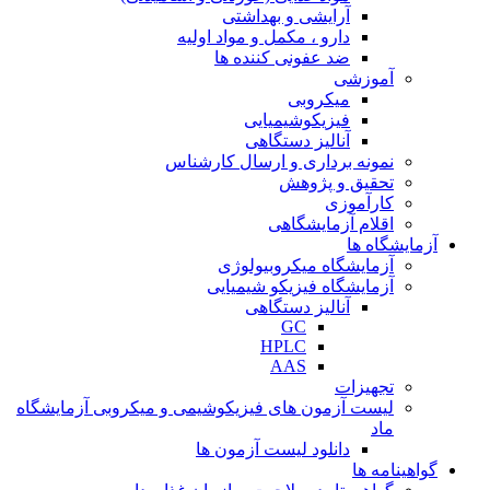
آرایشی و بهداشتی
دارو ، مکمل و مواد اولیه
ضد عفونی کننده ها
آموزشی
میکروبی
فیزیکوشیمیایی
آنالیز دستگاهی
نمونه برداری و ارسال کارشناس
تحقیق و پژوهش
کارآموزی
اقلام آزمایشگاهی
آزمایشگاه ها
آزمایشگاه میکروبیولوژی
آزمایشگاه فیزیکو شیمیایی
آنالیز دستگاهی
GC
HPLC
AAS
تجهیزات
لیست آزمون های فیزیکوشیمی و میکروبی آزمایشگاه
ماد
دانلود لیست آزمون ها
گواهینامه ها