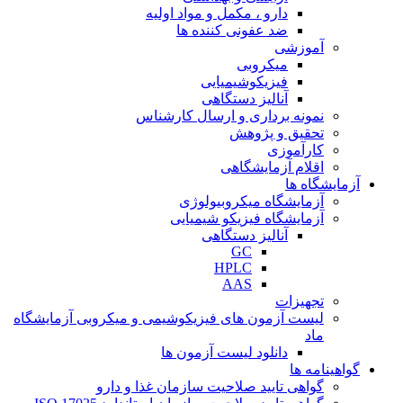
دارو ، مکمل و مواد اولیه
ضد عفونی کننده ها
آموزشی
میکروبی
فیزیکوشیمیایی
آنالیز دستگاهی
نمونه برداری و ارسال کارشناس
تحقیق و پژوهش
کارآموزی
اقلام آزمایشگاهی
آزمایشگاه ها
آزمایشگاه میکروبیولوژی
آزمایشگاه فیزیکو شیمیایی
آنالیز دستگاهی
GC
HPLC
AAS
تجهیزات
لیست آزمون های فیزیکوشیمی و میکروبی آزمایشگاه
ماد
دانلود لیست آزمون ها
گواهینامه ها
گواهی تایید صلاحیت سازمان غذا و دارو