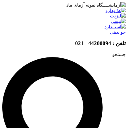
پرش
به
محتوا
جوابدهی
تلفن : 44200094 - 021
جستجو