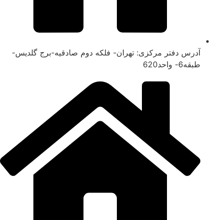
آدرس دفتر مرکزی: تهران- فلکه دوم صادقیه-برج گلدیس-
طبقه6- واحد620