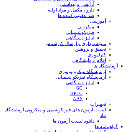
آرایشی و بهداشتی
دارو ، مکمل و مواد اولیه
ضد عفونی کننده ها
آموزشی
میکروبی
فیزیکوشیمیایی
آنالیز دستگاهی
نمونه برداری و ارسال کارشناس
تحقیق و پژوهش
کارآموزی
اقلام آزمایشگاهی
آزمایشگاه ها
آزمایشگاه میکروبیولوژی
آزمایشگاه فیزیکو شیمیایی
آنالیز دستگاهی
GC
HPLC
AAS
تجهیزات
لیست آزمون های فیزیکوشیمی و میکروبی آزمایشگاه
ماد
دانلود لیست آزمون ها
گواهینامه ها