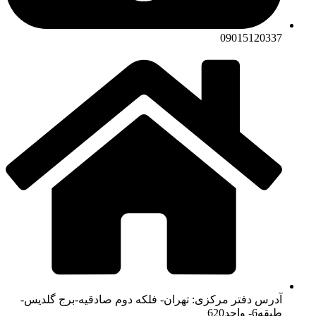
09015120337
آدرس دفتر مرکزی: تهران- فلکه دوم صادقیه-برج گلدیس-
طبقه6- واحد620