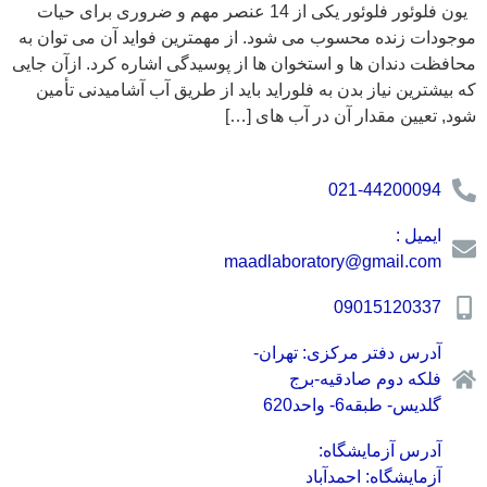
یون فلوئور فلوئور یکی از 14 عنصر مهم و ضروری برای حیات
موجودات زنده محسوب می شود. از مهمترین فواید آن می توان به
محافظت دندان ها و استخوان ها از پوسیدگی اشاره کرد. ازآن جایی
که بیشترین نیاز بدن به فلوراید باید از طریق آب آشامیدنی تأمین
شود, تعیین مقدار آن در آب های […]
021-44200094
ایمیل :
maadlaboratory@gmail.com
09015120337
آدرس دفتر مرکزی: تهران-
فلکه دوم صادقیه-برج
گلدیس- طبقه6- واحد620
آدرس آزمایشگاه:
آزمایشگاه: احمدآباد