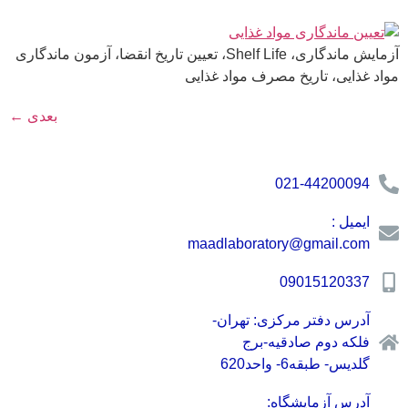
آزمایش ماندگاری، Shelf Life، تعیین تاریخ انقضا، آزمون ماندگاری
مواد غذایی، تاریخ مصرف مواد غذایی
بعدی
←
021-44200094
ایمیل :
maadlaboratory@gmail.com
09015120337
آدرس دفتر مرکزی: تهران-
فلکه دوم صادقیه-برج
گلدیس- طبقه6- واحد620
آدرس آزمایشگاه: