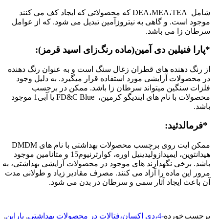
شامل DEA،MEA،TEA که محصولاتی که ایجاد کف می کنند
وجود است. و گاهی به نیتروزآمین تبدیل می شود. که از عوامل
رطان زا می باشد.
پارا فنیلین دی آمین(ماده رنگ‌زای اسید قرمز):
ز رنگ دهنده های قطران زغال سنگ است و به عنوان رنگ دهنده
ر محصولات آرایشی مورد استفاده قرار میگیرد. به دلیل وجود
لزات سنگین میتواند سرطان زا باشد. ممکن در برچسب
محصولات با نام های ایندیگو کرمین، FD&C Blue یا آبی1 موجود
اشد.
فرمالدئید:
ممکن ایت روی برچسب محصولات بهداشتی با نام های DMDM
هیدانتوین، ایمیدازولیدینیل اوره، کوارترنیوم15 و متانامین موجود
اشد. برخی نگهدارند های موجود در محصولات آرایشی بهداشتی، به
رور این ماده را آزاد می کنند. مصرف مقادیر زیاد و طولانی مدت
ن باعث ایجاد آثار سمی و سرطان در بدن می شود.
رچسب خورده
-4،دی اکسان،فتالات در محصولات بهداشتی
,
پارابن
,