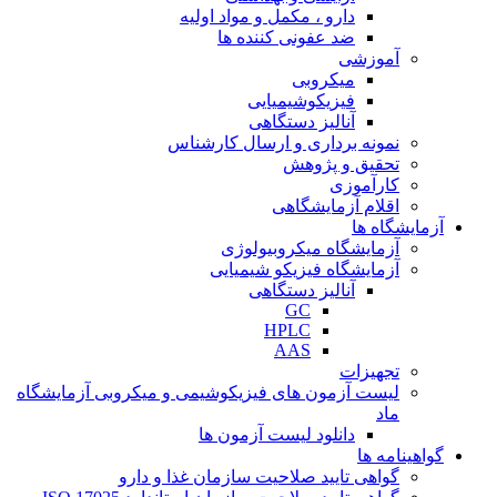
دارو ، مکمل و مواد اولیه
ضد عفونی کننده ها
آموزشی
میکروبی
فیزیکوشیمیایی
آنالیز دستگاهی
نمونه برداری و ارسال کارشناس
تحقیق و پژوهش
کارآموزی
اقلام آزمایشگاهی
آزمایشگاه ها
آزمایشگاه میکروبیولوژی
آزمایشگاه فیزیکو شیمیایی
آنالیز دستگاهی
GC
HPLC
AAS
تجهیزات
لیست آزمون های فیزیکوشیمی و میکروبی آزمایشگاه
ماد
دانلود لیست آزمون ها
گواهینامه ها
گواهی تایید صلاحیت سازمان غذا و دارو