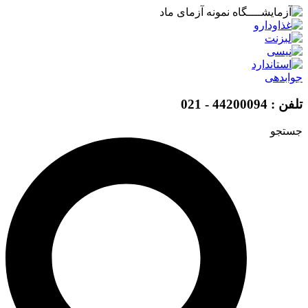
ش
وا
ابدهی
 44200094 - 021
تجو