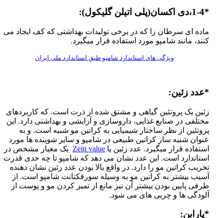
(پلی اتیلن گلیکول):
اده ای سرطان زا که در برخی تولیدات بهداشتی که کف ایجاد می
نند، مانند شامپو مورد استفاده قرار میگیرد.
ویژگی های استاندارد شامپو طبق استاندارد ملی ایران
عدد زئین:
ئین یک پروتئین گیاهی و مشتق شده از ذرت است. که کاربردهای
ختلفی در صنایع غذایی، داروسازی و آرایشی و بهداشتی دارد. این
روتئین از نظر ساختار شیمیایی به کراتین مو شبیه است. و به
نوان شبیه ساز کراتین طبیعی در شامپو و سایر شوینده ها مورد
ستفاده قرار میگیرد. عدد زئین یا
Zein value
یک معیار مشخص در
ستاندارد است. این عدد نشان می دهد که شامپو تا چه حدی قدرت
خریب کراتین مو را دارد. در واقع بالا بودن عدد زئین نشان دهنده
سیب بیشتر به کراتین مو به وسیله سورفکتانت شامپو است. از
رفی پایین بودن بیشتر آن نیز مانع از تمیز کردن مو و پوست از
لودگی ها و چربی های می شود.
پارابن: