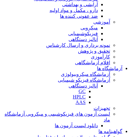
آرایشی و بهداشتی
دارو ، مکمل و مواد اولیه
ضد عفونی کننده ها
آموزشی
میکروبی
فیزیکوشیمیایی
آنالیز دستگاهی
نمونه برداری و ارسال کارشناس
تحقیق و پژوهش
کارآموزی
اقلام آزمایشگاهی
آزمایشگاه ها
آزمایشگاه میکروبیولوژی
آزمایشگاه فیزیکو شیمیایی
آنالیز دستگاهی
GC
HPLC
AAS
تجهیزات
لیست آزمون های فیزیکوشیمی و میکروبی آزمایشگاه
ماد
دانلود لیست آزمون ها
گواهینامه ها