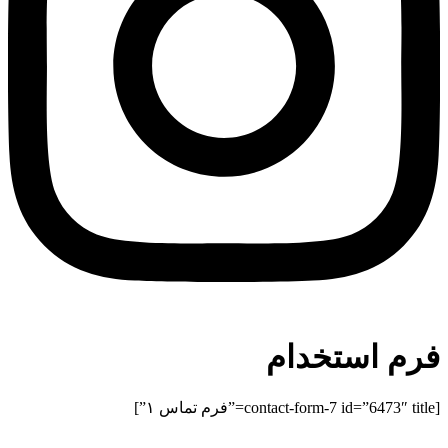
فرم استخدام
[contact-form-7 id=”6473″ title=”فرم تماس ۱”]