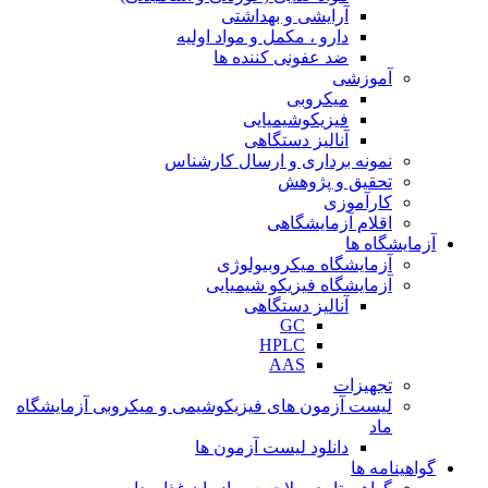
آرایشی و بهداشتی
دارو ، مکمل و مواد اولیه
ضد عفونی کننده ها
آموزشی
میکروبی
فیزیکوشیمیایی
آنالیز دستگاهی
نمونه برداری و ارسال کارشناس
تحقیق و پژوهش
کارآموزی
اقلام آزمایشگاهی
آزمایشگاه ها
آزمایشگاه میکروبیولوژی
آزمایشگاه فیزیکو شیمیایی
آنالیز دستگاهی
GC
HPLC
AAS
تجهیزات
لیست آزمون های فیزیکوشیمی و میکروبی آزمایشگاه
ماد
دانلود لیست آزمون ها
گواهینامه ها