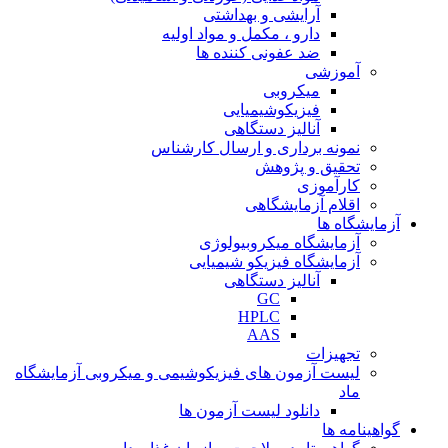
آرایشی و بهداشتی
دارو ، مکمل و مواد اولیه
ضد عفونی کننده ها
آموزشی
میکروبی
فیزیکوشیمیایی
آنالیز دستگاهی
نمونه برداری و ارسال کارشناس
تحقیق و پژوهش
کارآموزی
اقلام آزمایشگاهی
آزمایشگاه ها
آزمایشگاه میکروبیولوژی
آزمایشگاه فیزیکو شیمیایی
آنالیز دستگاهی
GC
HPLC
AAS
تجهیزات
لیست آزمون های فیزیکوشیمی و میکروبی آزمایشگاه
ماد
دانلود لیست آزمون ها
گواهینامه ها