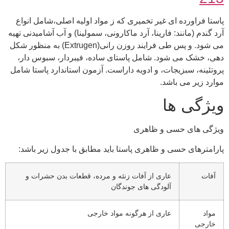
تا فراورده ای غیر تخمیری که ز مواد اولیه اصلی،شامل انواع
گندم (مانند: فارینا، آرد ماکارونی، سمولینا) و آب آشامیدنی تهیه
می شود. و پس طی فرایند روزن رانی(Extrugen) به منظور شکل
، خشک می شود. شامل پاستای ساده، فیبردار، سبوس دار،
تئینه، سبزیجات، و ادویه داراست. آزمون استاندارد پاستا شامل
رد زیر می باشد.
ژگی ها
گی های حسی و ظاهری
امترهای حسی و ظاهری پاستا باید مطابق با جدول زیر باشد:
فات
عاری از آفات زنئه و مرده، قطعات بدن حشرات و
آلودگی های جوندگان
واد
عاری از هرگونه مواد خارجی
ارجی