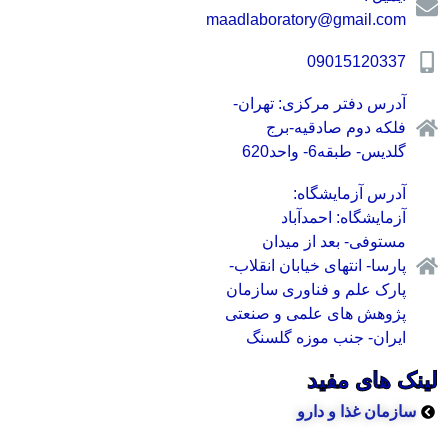
maadlaboratory@gmail.com
09015120337
آدرس دفتر مرکزی: تهران-
فلکه دوم صادقیه-برج
گلدیس- طبقه6- واحد620
آدرس آزمایشگاه:
آزمایشگاه: احمدآباد
مستوفی- بعد از میدان
پارسا- انتهای خیابان انقلاب-
پارک علم و فناوری سازمان
پژوهش های علمی و صنعتی
ایران- جنب موزه گلسنگ
نک های مفید
سازمان غذا و دارو