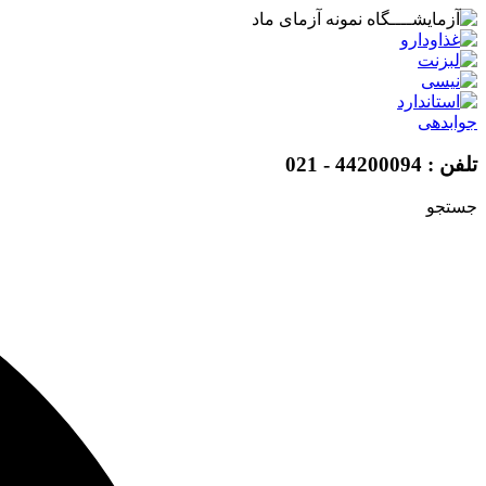
پرش
به
محتوا
جوابدهی
تلفن : 44200094 - 021
جستجو