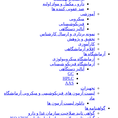
دارو ، مکمل و مواد اولیه
ضد عفونی کننده ها
آموزشی
میکروبی
فیزیکوشیمیایی
آنالیز دستگاهی
نمونه برداری و ارسال کارشناس
تحقیق و پژوهش
کارآموزی
اقلام آزمایشگاهی
آزمایشگاه ها
آزمایشگاه میکروبیولوژی
آزمایشگاه فیزیکو شیمیایی
آنالیز دستگاهی
GC
HPLC
AAS
تجهیزات
لیست آزمون های فیزیکوشیمی و میکروبی آزمایشگاه
ماد
دانلود لیست آزمون ها
گواهینامه ها
گواهی تایید صلاحیت سازمان غذا و دارو