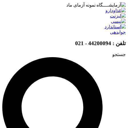
پرش
به
محتوا
جوابدهی
تلفن : 44200094 - 021
جستجو