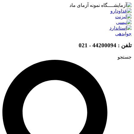
پرش
به
محتوا
جوابدهی
تلفن : 44200094 - 021
جستجو