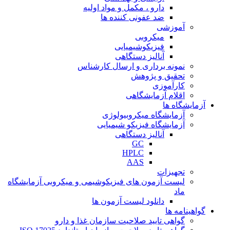
دارو ، مکمل و مواد اولیه
ضد عفونی کننده ها
آموزشی
میکروبی
فیزیکوشیمیایی
آنالیز دستگاهی
نمونه برداری و ارسال کارشناس
تحقیق و پژوهش
کارآموزی
اقلام آزمایشگاهی
آزمایشگاه ها
آزمایشگاه میکروبیولوژی
آزمایشگاه فیزیکو شیمیایی
آنالیز دستگاهی
GC
HPLC
AAS
تجهیزات
لیست آزمون های فیزیکوشیمی و میکروبی آزمایشگاه
ماد
دانلود لیست آزمون ها
گواهینامه ها
گواهی تایید صلاحیت سازمان غذا و دارو