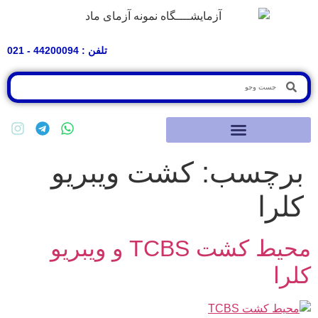
تلفن : 44200094 - 021
برچسب:
کشت ویبریو
کلرا
محیط کشت TCBS و ویبریو
کلرا