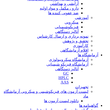
آرایشی و بهداشتی
دارو ، مکمل و مواد اولیه
ضد عفونی کننده ها
آموزشی
میکروبی
فیزیکوشیمیایی
آنالیز دستگاهی
نمونه برداری و ارسال کارشناس
تحقیق و پژوهش
کارآموزی
اقلام آزمایشگاهی
آزمایشگاه ها
آزمایشگاه میکروبیولوژی
آزمایشگاه فیزیکو شیمیایی
آنالیز دستگاهی
GC
HPLC
AAS
تجهیزات
لیست آزمون های فیزیکوشیمی و میکروبی آزمایشگاه
ماد
دانلود لیست آزمون ها
گواهینامه ها