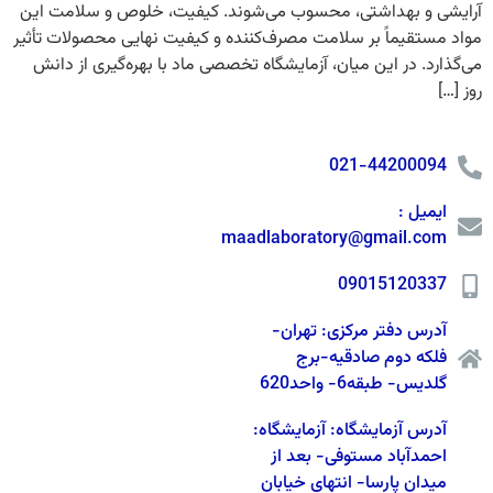
آرایشی و بهداشتی، محسوب می‌شوند. کیفیت، خلوص و سلامت این
مواد مستقیماً بر سلامت مصرف‌کننده و کیفیت نهایی محصولات تأثیر
می‌گذارد. در این میان، آزمایشگاه تخصصی ماد با بهره‌گیری از دانش
روز […]
021-44200094
ایمیل :
maadlaboratory@gmail.com
09015120337
آدرس دفتر مرکزی: تهران-
فلکه دوم صادقیه-برج
گلدیس- طبقه6- واحد620
آدرس آزمایشگاه: آزمایشگاه:
احمدآباد مستوفی- بعد از
میدان پارسا- انتهای خیابان