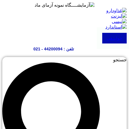
پرش
به
محتوا
جوابدهی
تلفن : 44200094 - 021
جستجو