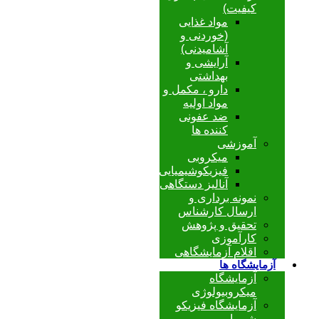
کیفیت)
مواد غذایی
(خوردنی و
آشامیدنی)
آرایشی و
بهداشتی
دارو ، مکمل و
مواد اولیه
ضد عفونی
کننده ها
آموزشی
میکروبی
فیزیکوشیمیایی
آنالیز دستگاهی
نمونه برداری و
ارسال کارشناس
تحقیق و پژوهش
کارآموزی
اقلام آزمایشگاهی
آزمایشگاه ها
آزمایشگاه
میکروبیولوژی
آزمایشگاه فیزیکو
شیمیایی