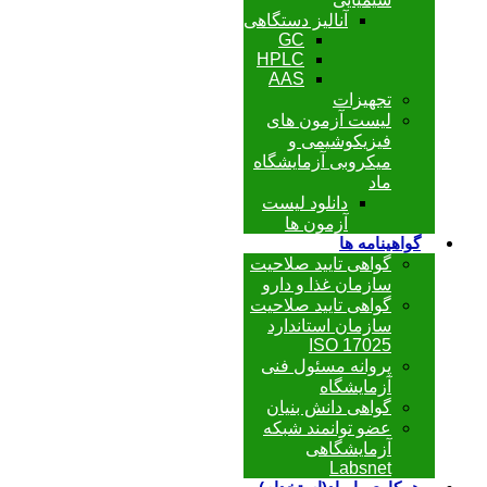
آنالیز دستگاهی
GC
HPLC
AAS
تجهیزات
لیست آزمون های
فیزیکوشیمی و
میکروبی آزمایشگاه
ماد
دانلود لیست
آزمون ها
گواهینامه ها
گواهی تایید صلاحیت
سازمان غذا و دارو
گواهی تایید صلاحیت
سازمان استاندارد
ISO 17025
پروانه مسئول فنی
آزمایشگاه
گواهی دانش بنیان
عضو توانمند شبکه
آزمایشگاهی
Labsnet