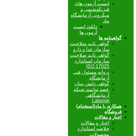
لیست آزمون های
فیزیکوشیمی و
میکروبی آزمایشگاه
ماد
دانلود لیست
آزمون ها
گواهینامه ها
گواهی تایید صلاحیت
سازمان غذا و دارو
گواهی تایید صلاحیت
سازمان استاندارد
ISO 17025
پروانه مسئول فنی
آزمایشگاه
گواهی دانش بنیان
عضو توانمند شبکه
آزمایشگاهی
Labsnet
همکاری با ماد(استخدام)
فروشگاه
اخبار و مقالات
اخبار و مقالات
خلاصه استاندارد
محصولات