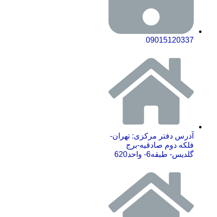
09015120337
آدرس دفتر مرکزی: تهران-
فلکه دوم صادقیه-برج
گلدیس- طبقه6- واحد620