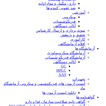
دارو ، مکمل و مواد اولیه
ضد عفونی کننده ها
آموزشی
میکروبی
فیزیکوشیمیایی
آنالیز دستگاهی
نمونه برداری و ارسال کارشناس
تحقیق و پژوهش
کارآموزی
اقلام آزمایشگاهی
آزمایشگاه ها
آزمایشگاه میکروبیولوژی
آزمایشگاه فیزیکو شیمیایی
آنالیز دستگاهی
GC
HPLC
AAS
تجهیزات
لیست آزمون های فیزیکوشیمی و میکروبی آزمایشگاه
ماد
دانلود لیست آزمون ها
گواهینامه ها
گواهی تایید صلاحیت سازمان غذا و دارو