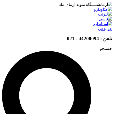
پرش
به
محتوا
جوابدهی
تلفن : 44200094 - 021
جستجو