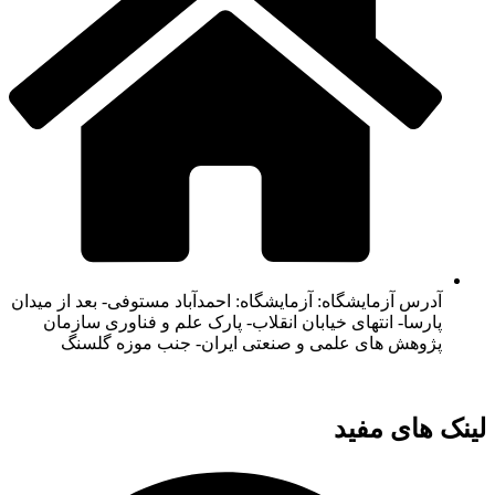
آزمایشگاه: آزمایشگاه: احمدآباد مستوفی- بعد از میدان
- انتهای خیابان انقلاب- پارک علم و فناوری سازمان
 های علمی و صنعتی ایران- جنب موزه گلسنگ
ی مفید