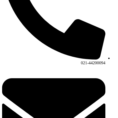
021-442