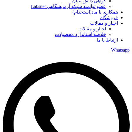
گواهی دانش بنیان
عضو توانمند شبکه آزمایشگاهی Labsnet
ی با ماد(استخدام)
گاه
و مقالات
اخبار و مقالات
خلاصه استاندارد محصولات
 با ما