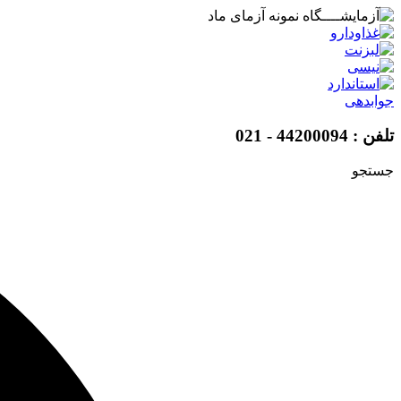
پرش
به
محتوا
جوابدهی
تلفن : 44200094 - 021
جستجو