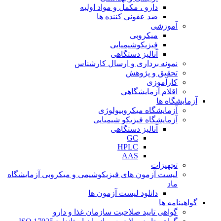
دارو ، مکمل و مواد اولیه
ضد عفونی کننده ها
آموزشی
میکروبی
فیزیکوشیمیایی
آنالیز دستگاهی
نمونه برداری و ارسال کارشناس
تحقیق و پژوهش
کارآموزی
اقلام آزمایشگاهی
آزمایشگاه ها
آزمایشگاه میکروبیولوژی
آزمایشگاه فیزیکو شیمیایی
آنالیز دستگاهی
GC
HPLC
AAS
تجهیزات
لیست آزمون های فیزیکوشیمی و میکروبی آزمایشگاه
ماد
دانلود لیست آزمون ها
گواهینامه ها
گواهی تایید صلاحیت سازمان غذا و دارو