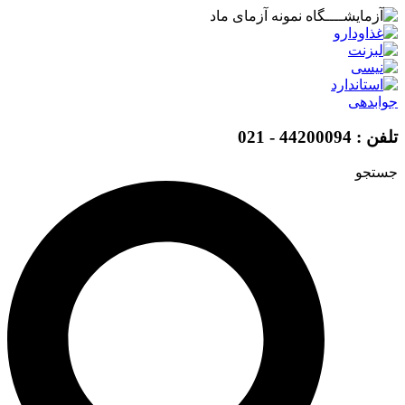
پرش
به
محتوا
جوابدهی
تلفن : 44200094 - 021
جستجو