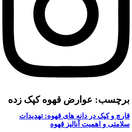
برچسب:
عوارض قهوه کپک زده
قارچ و کپک در دانه های قهوه: تهدیدات
سلامتی و اهمیت آنالیز قهوه