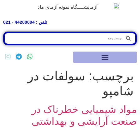
تلفن : 44200094 - 021
برچسب:
سولفات در
شامپو
مواد شیمیایی خطرناک در
صنعت آرایشی و بهداشتی