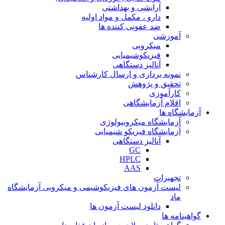
آرایشی و بهداشتی
دارو ، مکمل و مواد اولیه
ضد عفونی کننده ها
آموزشی
میکروبی
فیزیکوشیمیایی
آنالیز دستگاهی
نمونه برداری و ارسال کارشناس
تحقیق و پژوهش
کارآموزی
اقلام آزمایشگاهی
آزمایشگاه ها
آزمایشگاه میکروبیولوژی
آزمایشگاه فیزیکو شیمیایی
آنالیز دستگاهی
GC
HPLC
AAS
تجهیزات
لیست آزمون های فیزیکوشیمی و میکروبی آزمایشگاه
ماد
دانلود لیست آزمون ها
گواهینامه ها