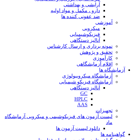
آرایشی و بهداشتی
دارو ، مکمل و مواد اولیه
ضد عفونی کننده ها
آموزشی
میکروبی
فیزیکوشیمیایی
آنالیز دستگاهی
نمونه برداری و ارسال کارشناس
تحقیق و پژوهش
کارآموزی
اقلام آزمایشگاهی
آزمایشگاه ها
آزمایشگاه میکروبیولوژی
آزمایشگاه فیزیکو شیمیایی
آنالیز دستگاهی
GC
HPLC
AAS
تجهیزات
لیست آزمون های فیزیکوشیمی و میکروبی آزمایشگاه
ماد
دانلود لیست آزمون ها
گواهینامه ها